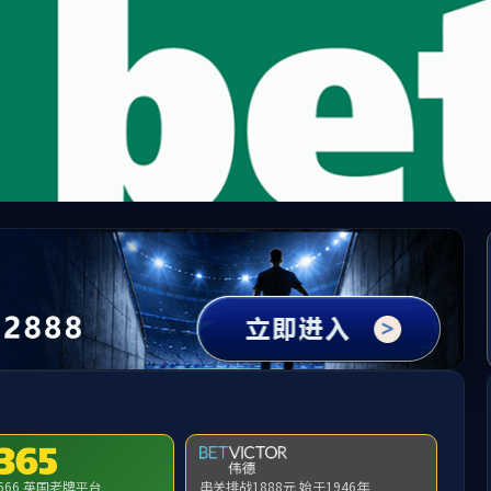
365上市公司(英国)集团-官方网站
构
英国上市公司365
政策法规
党建工作
老年
英国上市公司365开展暑假前
者: 李琴桃
信息来源: 英国上市公司365
时间：2024/07/13 23:13:14